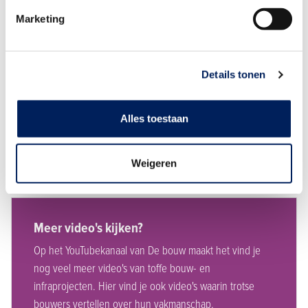
doorgroeimogelijkheden. Wil je meer weten over
Marketing
werken in de bouw en infra? Weten welke opleidingen
er zijn? Of switchen naar een baan in onze mooie
sector?
Details tonen
Bekijk jouw mogelijkheden
Alles toestaan
Weigeren
Meer video's kijken?
Op het YouTubekanaal van De bouw maakt het vind je
nog veel meer video's van toffe bouw- en
infraprojecten. Hier vind je ook video's waarin trotse
bouwers vertellen over hun vakmanschap.