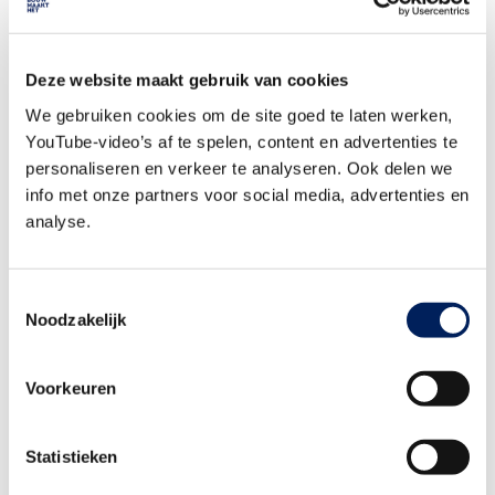
spijkerpistool.
Meer over dit project
Deze website maakt gebruik van cookies
Ook timmerman worden? Meer informatie
vind je hie
r.
We gebruiken cookies om de site goed te laten werken,
Wil je meer weten over (werken bij) de bouwer van dit project?
YouTube-video’s af te spelen, content en advertenties te
Bezoek dan
de website van HBR Timmerwerken
.
personaliseren en verkeer te analyseren. Ook delen we
info met onze partners voor social media, advertenties en
Terug naar alle fragmenten van seizoen 3
.
analyse.
Toestemmingsselectie
Noodzakelijk
Ook werken in de bouw en infra?
Voorkeuren
Of je nu een denker of een doener bent, liever met
computers of met je handen bezig bent, in de bouw en
infra is altijd werk. Je start vaak met een goed salaris,
Statistieken
krijgt een mooie opleiding en er zijn volop