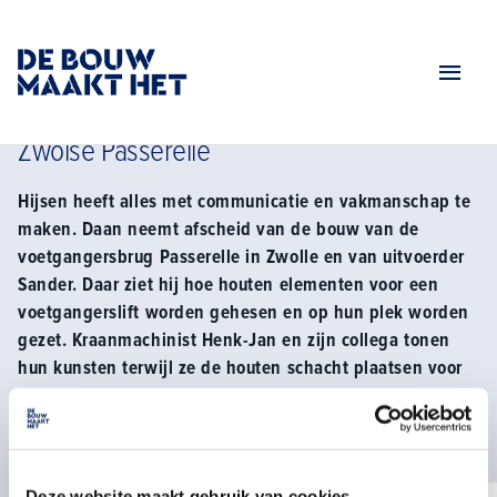
Home
Tv serie seizoen 2
Zo hijs je een houten liftschacht bij de zwolse passerelle
Zo hijs je een houten liftschacht bij de
Zwolse Passerelle
Hijsen heeft alles met communicatie en vakmanschap te
maken. Daan neemt afscheid van de bouw van de
voetgangersbrug Passerelle in Zwolle en van uitvoerder
Sander. Daar ziet hij hoe houten elementen voor een
voetgangerslift worden gehesen en op hun plek worden
gezet. Kraanmachinist Henk-Jan en zijn collega tonen
hun kunsten terwijl ze de houten schacht plaatsen voor
een van de grootste houten bruggen van Europa.
Samenwerken en veiligheid blijven de essentiële pijlers
van de bouw.
Deze website maakt gebruik van cookies