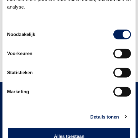
analyse.
Toestemmingsselectie
Noodzakelijk
Voorkeuren
Terug naar alle fragmenten van seizoen 1
Statistieken
Marketing
Over ons
'De bouw maakt het' is een campagne van Bouwend
Nederland.
Details tonen
Hier vind je meer informatie
Alles toestaan