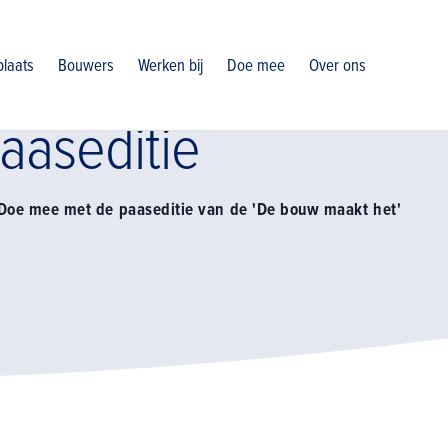
laats
Bouwers
Werken bij
Doe mee
Over ons
aaseditie
? Doe mee met de paaseditie van de 'De bouw maakt het'