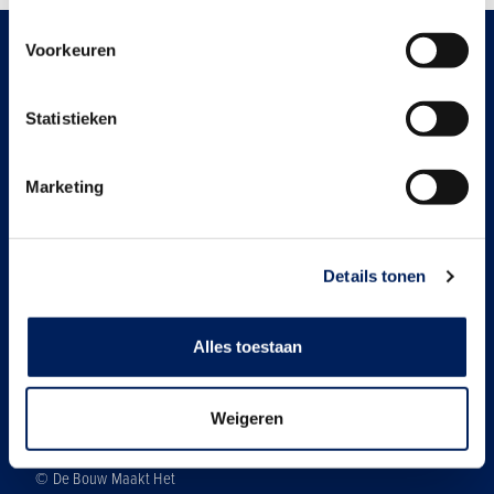
Voorkeuren
Over ons
'De bouw maakt het' is een campagne van Bouwend
Statistieken
Nederland.
Hier vind je meer informatie
Marketing
Bezoek de website van Bouwend Nederland
Details tonen
Bouwend Nederland
Alles toestaan
Cookies
Disclaimer
Weigeren
Privacy statement
© De Bouw Maakt Het